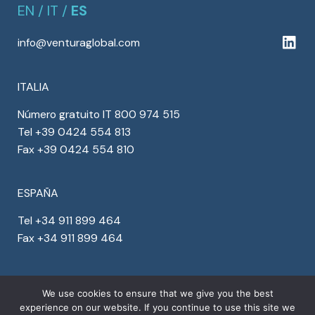
EN
/
IT
/
ES
info@venturaglobal.com
ITALIA
Número gratuito IT 800 974 515
Tel +39 0424 554 813
Fax +39 0424 554 810
ESPAÑA
Tel +34 911 899 464
Fax +34 911 899 464
OTROS PAISES
We use cookies to ensure that we give you the best
Denmark +45 78 77 29 44
experience on our website. If you continue to use this site we