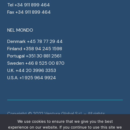
Tel +34 911 899 464
Fax +34 911 899 464
NEL MONDO
Denmark +45 78 77 29 44
Finland +358 94 245 1598
Portugal +351 30 881 2561
Sweden +46 8 525 00 870
U.K. +44 20 3996 3353
U.S.A. +1 925 964 9924
Copyright © 2022 Ventura Global S.r.l. – All rights
reserved
Dati societari
Privacy
&
Cookies
We use cookies to ensure that we give you the best
Corporate social responsibility program
experience on our website. If you continue to use this site we