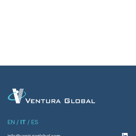
EN
/
IT
/
ES
info@venturaglobal.com