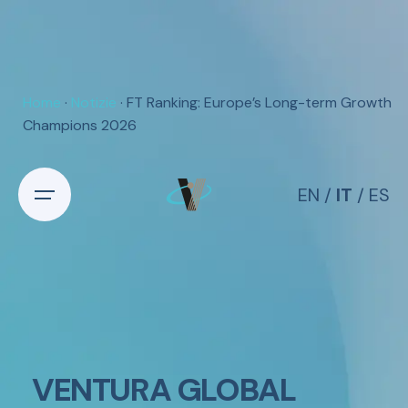
Home
·
Notizie
· FT Ranking: Europe’s Long-term Growth
Champions 2026
EN
/
IT
/
ES
VENTURA GLOBAL