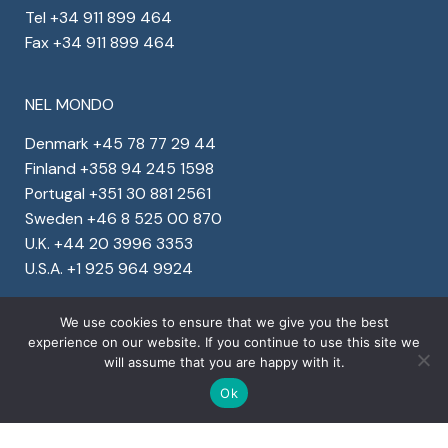
Tel +34 911 899 464
Fax +34 911 899 464
NEL MONDO
Denmark +45 78 77 29 44
Finland +358 94 245 1598
Portugal +351 30 881 2561
Sweden +46 8 525 00 870
U.K. +44 20 3996 3353
U.S.A. +1 925 964 9924
We use cookies to ensure that we give you the best
experience on our website. If you continue to use this site we
will assume that you are happy with it.
Copyright © 2022 Ventura Global S.r.l. – All rights
Ok
reserved
Dati societari
Privacy
&
Cookies
Corporate social responsibility program