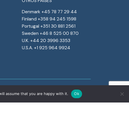
OTROS PAISES
Denmark +45 78 77 29 44
Finland +358 94 245 1598
Portugal +351 30 881 2561
Sweden +46 8 525 00 870
U.K. +44 20 3996 3353
U.S.A. +1 925 964 9924
ill assume that you are happy with it.
Ok
Corporate social