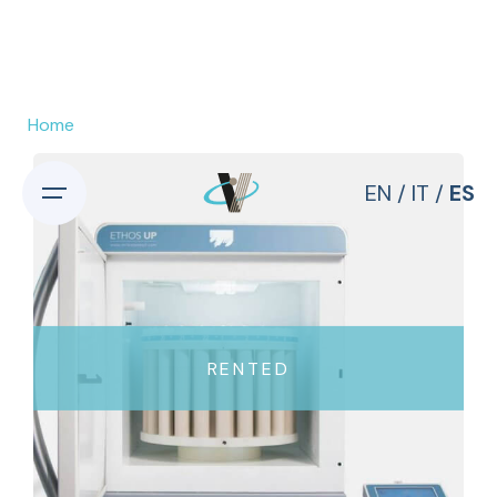
Skip
to
content
Home
EN
/
IT
/
ES
RENTED