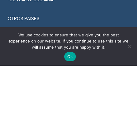
OTROS PAISES
Denmark +45 78 77 29 44
We use cookies to ensure that we give you the best
Finland +358 94 245 1598
experience on our website. If you continue to use this site we
Portugal +351 30 881 2561
will assume that you are happy with it.
Sweden +46 8 525 00 870
Ok
U.K. +44 20 3996 3353
U.S.A. +1 925 964 9924
Copyright © 2022 Ventura Global S.r.l. – All rights
reserved
Detalles de la Empresa
Privacy
&
Cookies
Corporate social responsibility program